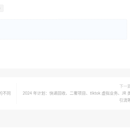
局
下一
的不同
2024 年计划：快递回收、二奢项目、tiktok 虚拟业务、JR 
引流