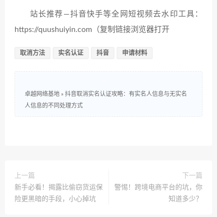
站长推荐—抖音快手等全网短视频去水印工具：
https://quushuiyin.com（复制链接浏览器打开
取消方法
实名认证
抖音
申请材料
卓越网络基地
»
抖音取消实名认证攻略：有实名人信息与无实名
人信息的不同处理方式
上一篇
下一篇
新手必看！揭露比偷窃货运保
警惕！跨境电商平台的坑，你
险更黑暗的手段，小心掉坑
知道多少？