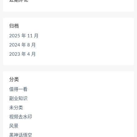
近期评论
归档
2025 年 11 月
2024 年 8 月
2023 年 4 月
分类
值得一看
副业知识
未分类
视频去水印
风景
黑神话悟空