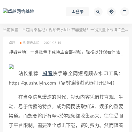
登录
当前位置：
卓越网络基地
视频去水印
神器登场！一键批量下载博主全部视频，轻松提升观看体验
>
>
卓越
视频去水印
2024-08-15
神器登场！一键批量下载博主全部视频，轻松提升观看体验
站长推荐—
抖音
快手等全网短视频去水印工具：
https://quushuiyin.com（复制链接浏览器打开即可）
在当今信息爆炸的时代，视频内容凭借其直观、生
动、易于传播的特点，成为网民获取知识、娱乐的重要
渠道。而想要将所有精彩的视频都收集起来，往往受限
于平台限制，需要逐个点击下载，费时费力。然而随着