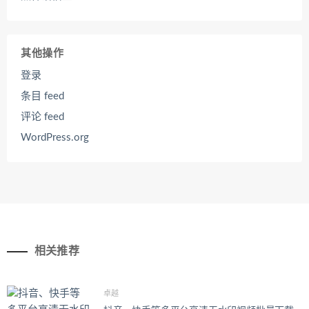
其他操作
登录
条目 feed
评论 feed
WordPress.org
相关推荐
卓越