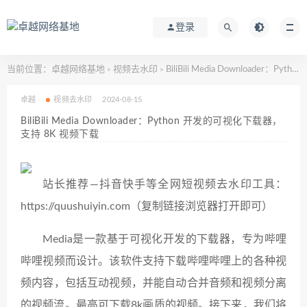
登录
当前位置：
卓越网络基地
视频去水印
BiliBili Media Downloader：Python 开发的可视化下载器，支持 8K 视频下载
>
>
卓越
视频去水印
2024-08-15
BiliBili Media Downloader：Python 开发的可视化下载器，
支持 8K 视频下载
站长推荐—抖音快手等全网短视频去水印工具：
https://quushuiyin.com（复制链接浏览器打开即可）
Media是一款基于可视化开发的下载器，专为哔哩
哔哩视频而设计。该软件支持下载哔哩哔哩上的各种视
频内容，包括互动视频，并能自动合并音频和视频分离
的视频流。最高可下载8k画质的视频。接下来，我们将