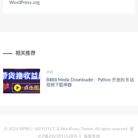
WordPress.org
相关推荐
卓越
BiliBili Media Downloader：Python 开发的 B 站
视频下载神器
© 2024 RIPRO - VIP.YLIT.CC & WordPress Theme. All rights reserved
晋
ICP备2023015528号-1
备案查询