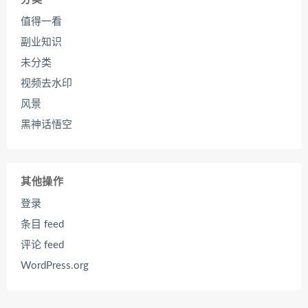
值得一看
副业知识
未分类
视频去水印
风景
黑神话悟空
其他操作
登录
条目 feed
评论 feed
WordPress.org