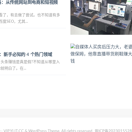
之路：从传统网站到电商和短视频
看了，有去做了尝试。也不知道有多
SEO，尤其...
：新手必知的 4 个热门领域
日头条赚钱是真是假?不知道从哪里入
就明白了。在...
- VIP.YLIT.CC & WordPress Theme. All rights reserved
晋ICP备202301552