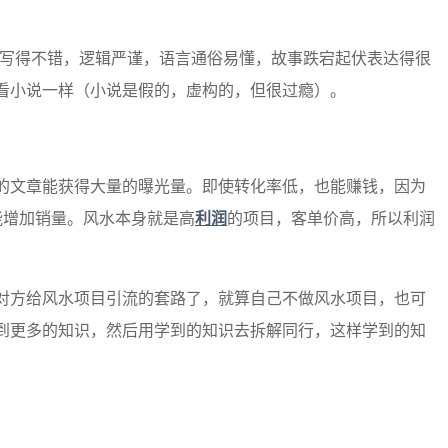
对方写得不错，逻辑严谨，语言通俗易懂，故事跌宕起伏表达得很
看小说一样（小说是假的，虚构的，但很过瘾）。
的文章能获得大量的曝光量。即使转化率低，也能赚钱，因为
能增加销量。风水本身就是高
利润
的项目，客单价高，所以利润
对方给风水项目引流的套路了，就算自己不做风水项目，也可
到更多的知识，然后用学到的知识去拆解同行，这样学到的知