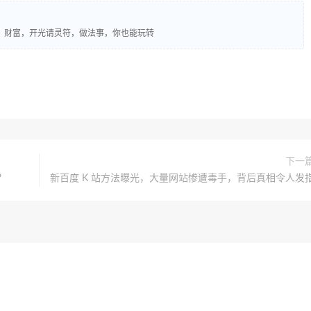
、财富，开光请灵符，做法事，你也能玩转
下一
？
新百度 K 站方法曝光，大量网站惨遭毒手，背后真相令人发