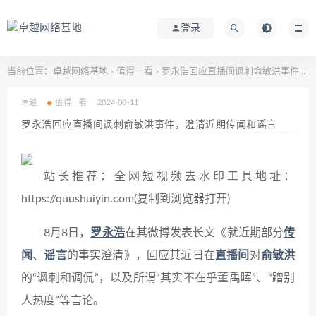
登录
当前位置：
卓越网络基地
值得一看
罗永浩回应直播间讽刺俞敏洪事件，澄清近期传闻和谣言
>
>
卓越
值得一看
2024-08-11
罗永浩回应直播间讽刺俞敏洪事件，澄清近期传闻和谣言
站长推荐：全网短视频去水印工具地址：
https://quushuiyin.com(复制到浏览器打开)
8月8日，
罗永浩
在其微博发表长文《就近期部分
传
闻
、
谣言
的事实澄清》，回应其近日在
直播间
对
俞敏洪
的“讽刺和调侃”，以及所谓“其实不在乎董禹晖”、“蹭别
人热度”等言论。