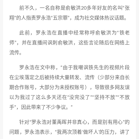
前不久，一名自称是俞敏洪20多年好友的名叫“张
翔”的人指责罗永浩“五宗罪”，成为社交媒体热议话题。
此前，罗永浩在直播中经常称呼俞敏洪为“铁老
师”，并在直播间讽刺俞敏洪，这些言论随后在网络上
流传。
罗永浩在文中称，“由于我嘲讽铁先生的视频片段
在尘埃落定之后被持续大量转发、流传（少部分来自长
期合作账号，大部分为未授权账号），导致很多网友误
以为我过了这么多天还在“没完没了”“坚持不放”“不放
手”，因此带来了不少争议。”
针对“罗永浩对董禹晖并非真心，而是别有用心”的
问题，罗永浩表示，“我两次顶着‘做坏人’的压力，讲了