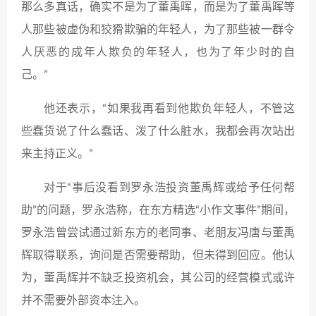
那么多真话，确实不是为了董禹晖，而是为了董禹晖等
人那些被虚伪和狡猾欺骗的年轻人，为了那些被一群令
人厌恶的成年人欺负的年轻人，也为了年少时的自
己。”
他还表示，“如果我再看到他欺负年轻人，不管这
些蠢货说了什么蠢话、泼了什么脏水，我都会再次站出
来主持正义。”
对于“事后没看到罗永浩投资董禹辉或给予任何帮
助”的问题，罗永浩称，在东方精选“小作文事件”期间，
罗永浩曾尝试通过新东方的老同事、老朋友冯唐与董禹
辉取得联系，询问是否需要帮助，但未得到回应。他认
为，董禹辉并不缺乏投资机会，其公司的经营模式或许
并不需要外部资本注入。