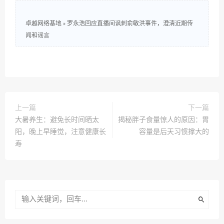
卓越网络基地
»
罗永浩回应直播间讽刺俞敏洪事件，澄清近期传
闻和谣言
上一篇
下一篇
大暑养生：避免长时间晒太
揭秘胖子食量惊人的原因：胃
阳，晚上早睡觉，注意健康长
容量是后天习惯撑大的
寿