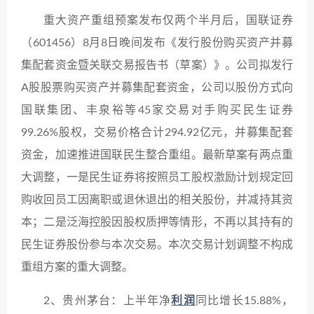
重大资产重组预案发布仅两个半月后，国联证券
（601456）8月8日晚间发布《发行股份购买资产并募
集配套资金暨关联交易报告书（草案）》。公司拟发行
A股股票购买资产并募集配套资金，公司以股份方式向
国联集团、丰泉裕等45家交易对手购买民生证券
99.26%股权，交易价格合计294.92亿元，并募集配套
资金，加速推进国联民生整合重组。最新草案有两点重
大调整，一是民生证券将按照员工股权激励计划规定回
购收回员工因离职或退休退出的相关股份，并减持其资
本；二是泛海控股因股权质押等情形，不再以其持有的
民生证券股份参与本次交易。本次交易计划调整不构成
重组方案的重大调整。
2、贵州茅台：上半年净
利润
同比增长15.88%，