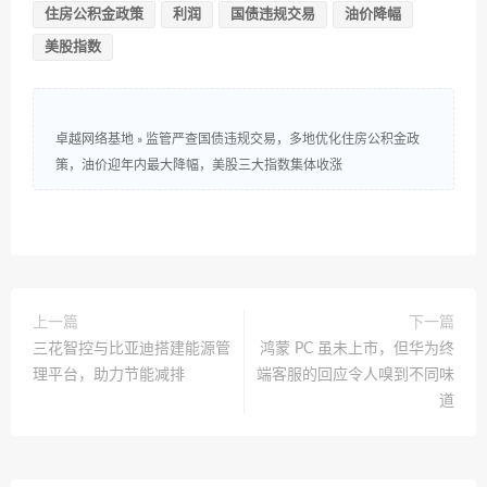
住房公积金政策
利润
国债违规交易
油价降幅
美股指数
卓越网络基地
»
监管严查国债违规交易，多地优化住房公积金政
策，油价迎年内最大降幅，美股三大指数集体收涨
上一篇
下一篇
三花智控与比亚迪搭建能源管
鸿蒙 PC 虽未上市，但华为终
理平台，助力节能减排
端客服的回应令人嗅到不同味
道