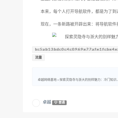
本来，每个人打开导航软件，都是为了到
现在，一条新路被开辟出来：将导航软件
b:c:5:a:b:1:3:b:d:c:0:c:4:c:0:9:6:9:e:7:7:a:f:e:1:f:c:b:e:4:e
流量
卓越网络基地
»
探索灵隐寺与浙大的别样魅力：冷门知识
卓越
普通