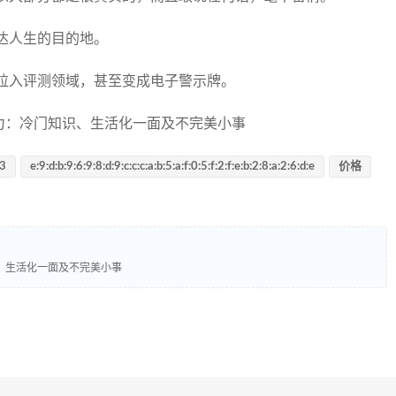
达人生的目的地。
拉入评测领域，甚至变成电子警示牌。
:3
e:9:d:b:9:6:9:8:d:9:c:c:c:a:b:5:a:f:0:5:f:2:f:e:b:2:8:a:2:6:d:e
价格
、生活化一面及不完美小事