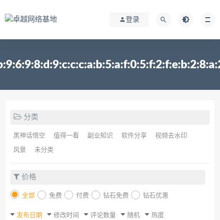
登录
b:9:6:9:8:d:9:c:c:c:a:b:5:a:f:0:5:f:2:f:e:b:2:8:a:
分类
黑神话悟空
值得一看
副业知识
软件分享
视频去水印
风景
未分类
价格
全部
免费
付费
钻石免费
钻石优惠
发布日期
修改时间
评论数量
随机
热度