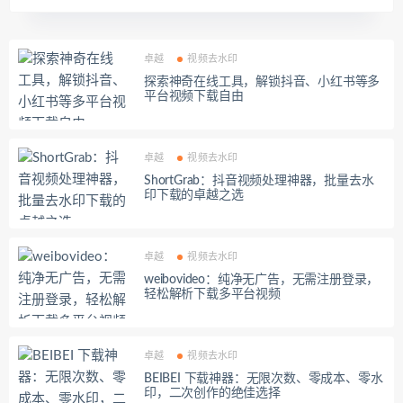
卓越
视频去水印
探索神奇在线工具，解锁抖音、小红书等多
平台视频下载自由
卓越
视频去水印
ShortGrab：抖音视频处理神器，批量去水
印下载的卓越之选
卓越
视频去水印
weibovideo：纯净无广告，无需注册登录，
轻松解析下载多平台视频
卓越
视频去水印
BEIBEI 下载神器：无限次数、零成本、零水
印，二次创作的绝佳选择