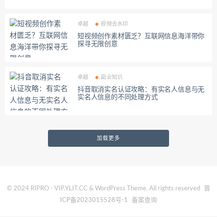
卓越
视频去水印
短视频创作素材匮乏？互联网信息海洋带你
探寻无限创意
卓越
副业知识
抖音取消实名认证攻略：有实名人信息与无
实名人信息的不同处理方式
加载更多
© 2024 RIPRO - VIP.YLIT.CC & WordPress Theme. All rights reserved
晋
ICP备2023015528号-1
备案查询