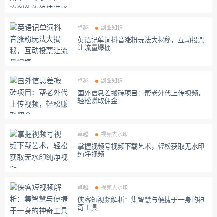
卓越
副业知识
英语记单词抖音涨粉玩法大揭秘，互动投票
让流量爆棚
卓越
副业知识
国外信息差搬砖项目：帮老外代上传视频，
轻松赚取佣金
卓越
视频去水印
掌握视频号视频下载艺术，轻松获取无水印
纯净视频
卓越
视频去水印
侠客短视频解析：集智慧与便捷于一身的神
奇工具