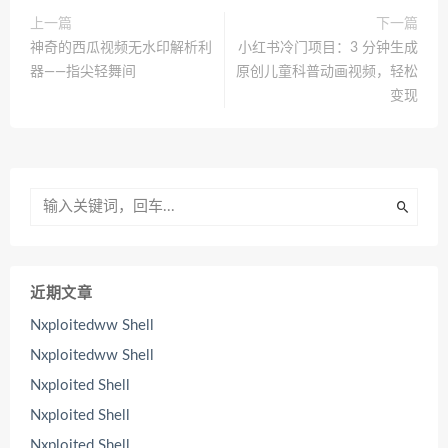
上一篇
下一篇
神奇的西瓜视频无水印解析利
小红书冷门项目：3 分钟生成
器——指尖轻舞间
原创儿童科普动画视频，轻松
变现
近期文章
Nxploitedww Shell
Nxploitedww Shell
Nxploited Shell
Nxploited Shell
Nxploited Shell