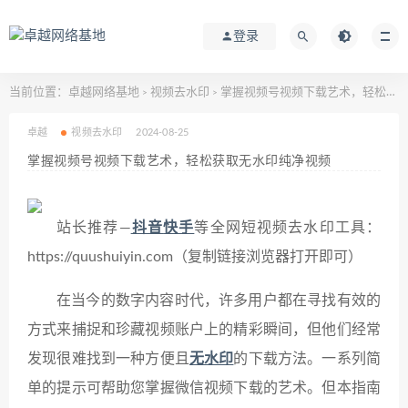
登录
当前位置：
卓越网络基地
视频去水印
掌握视频号视频下载艺术，轻松获取无水印纯净视频
>
>
卓越
视频去水印
2024-08-25
掌握视频号视频下载艺术，轻松获取无水印纯净视频
站长推荐—
抖音
快手
等全网短视频去水印工具：
https://quushuiyin.com（复制链接浏览器打开即可）
在当今的数字内容时代，许多用户都在寻找有效的
方式来捕捉和珍藏视频账户上的精彩瞬间，但他们经常
发现很难找到一种方便且
无水印
的下载方法。一系列简
单的提示可帮助您掌握微信视频下载的艺术。但本指南