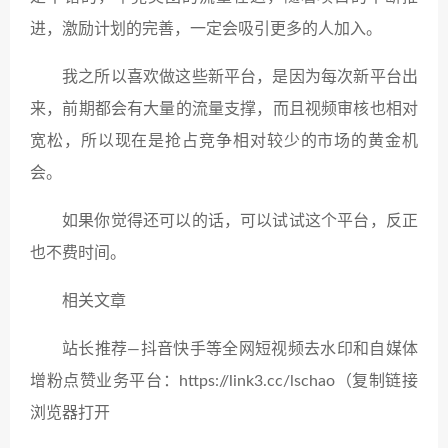
进，激励计划的完善，一定会吸引更多的人加入。
我之所以喜欢做这些新平台，是因为每次新平台出
来，前期都会有大量的流量支撑，而且视频审核也相对
宽松，所以现在是抢占竞争相对较少的市场的黄金机
会。
如果你觉得还可以的话，可以试试这个平台，反正
也不费时间。
相关文章
站长推荐—抖音快手等全网短视频去水印和自媒体
增粉点赞业务平台：https://link3.cc/lschao（复制链接
浏览器打开