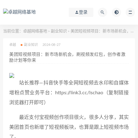
登录
当前位置：
卓越网络基地
副业知识
美团短视频项目：新市场新机会，刷视频发红包，创作者激励计划等你来
>
>
卓越
副业知识
2024-08-27
美团短视频项目：新市场新机会，刷视频发红包，创作者激
励计划等你来
站长推荐—抖音快手等全网短视频去水印和自媒体
增粉点赞业务平台：https://link3.cc/lschao（复制链接
浏览器打开即可）
最近支付宝视频创作项目很火，很多人分享，其实
美团首页也新增了短视频板块，也算是跟上短视频市场
了。