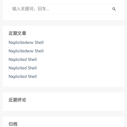
近期文章
Nxploitedww Shell
Nxploitedww Shell
Nxploited Shell
Nxploited Shell
Nxploited Shell
近期评论
归档