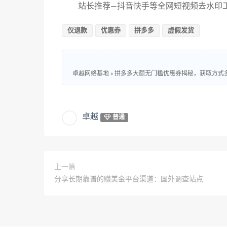
站长推荐—抖音快手等全网短视频去水印工具：ht
仅退款
优惠券
拼多多
虚假发货
卓越网络基地
»
拼多多大额无门槛优惠券揭秘，获取方式
卓越
普通
上一篇
分享长期靠谱的赚美金平台渠道：国外调查站点