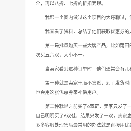
介，再以八折、七折的折扣套现。
我跟一个圈内做过这个项目的大哥聊过，他
我查看了资料，总结了他们获取优惠券的
第一是批量购买一些大牌产品，比如莆田
次买五六双，大小不一。
当卖家看到这种订单时，他们通常会有几
第一种就是卖家干脆不发货，到了发货时
也会用这张优惠券来补偿用户。
第二种就是之前买了6双鞋，卖家只发了
自己明明买了6双鞋，结果只发了一双，卖家
多多客服处理售后最常用的办法就是直接用优