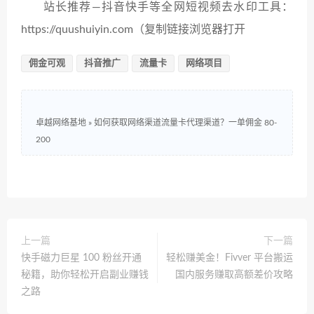
站长推荐—抖音快手等全网短视频去水印工具：
https://quushuiyin.com（复制链接浏览器打开
佣金可观
抖音推广
流量卡
网络项目
卓越网络基地
»
如何获取网络渠道流量卡代理渠道？一单佣金 80-
200
上一篇
下一篇
快手磁力巨星 100 粉丝开通
轻松赚美金！Fivver 平台搬运
秘籍，助你轻松开启副业赚钱
国内服务赚取高额差价攻略
之路