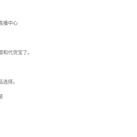
直播中心
盟和代货宝了。
品选择。
是