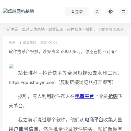
登录
当前位置：
卓越网络基地
副业知识
软件撸茅台被抓，涉案资金 6000 多万，你还在抢不到吗？
>
>
卓越
副业知识
2024-08-18
软件撸茅台被抓，涉案资金 6000 多万，你还在抢不到吗？
站长推荐—抖音快手等全网短视频去水印工具：
https://quushuiyin.com（复制链接浏览器打开即可）
据称，有人利用软件帮人在
电商平台
上收费
抢购
飞
天茅台。
我之前听说过那个软件，他们从
电商平台
收集大量
用户账号信息
，然后批量登录软件购买。就好像你有