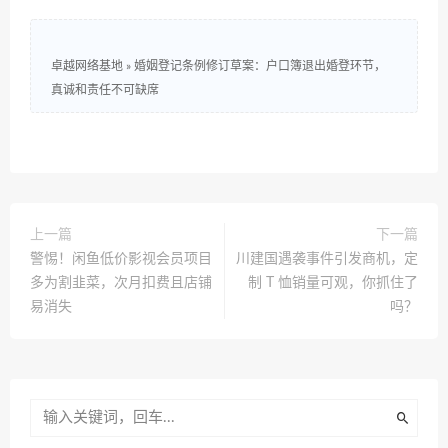
卓越网络基地
»
婚姻登记条例修订草案：户口簿退出婚登环节，
真诚和责任不可缺席
上一篇
下一篇
警惕！闲鱼低价影视会员项目
川建国遇袭事件引发商机，定
多为割韭菜，次月扣费且店铺
制 T 恤销量可观，你抓住了
易消失
吗？