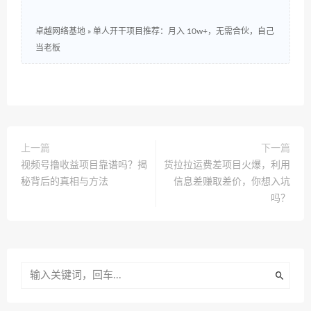
卓越网络基地
»
单人开干项目推荐：月入 10w+，无需合伙，自己
当老板
上一篇
下一篇
视频号撸收益项目靠谱吗？揭
货拉拉运费差项目火爆，利用
秘背后的真相与方法
信息差赚取差价，你想入坑
吗？