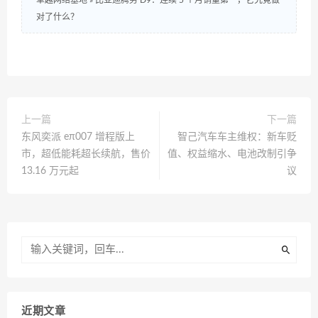
卓越网络基地
»
比亚迪腾势 D9：连续 5 个月销量第一，它究竟做
对了什么？
上一篇
下一篇
东风奕派 eπ007 增程版上
智己汽车车主维权：新车贬
市，超低能耗超长续航，售价
值、权益缩水、电池改制引争
13.16 万元起
议
近期文章