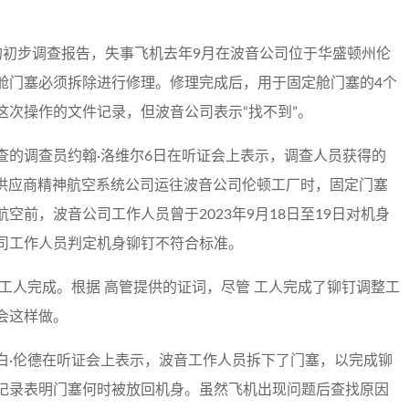
的初步调查报告，失事飞机去年9月在波音公司位于华盛顿州伦
舱门塞必须拆除进行修理。修理完成后，用于固定舱门塞的4个
这次操作的文件记录，但波音公司表示“找不到”。
查的调查员约翰·洛维尔6日在听证会上表示，调查人员获得的
日从供应商精神航空系统公司运往波音公司伦顿工厂时，固定门塞
前，波音公司工作人员曾于2023年9月18日至19日对机身
司工作人员判定机身铆钉不符合标准。
工人完成。根据 高管提供的证词，尽管 工人完成了铆钉调整工
会这样做。
白·伦德在听证会上表示，波音工作人员拆下了门塞，以完成铆
记录表明门塞何时被放回机身。虽然飞机出现问题后查找原因