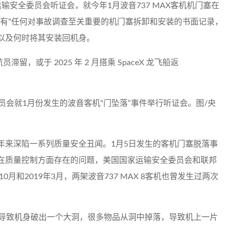
输安全委员会听证会，就今年1月波音737 MAX客机机门塞在
没有”任何对事故调查至关重要的机门塞拆卸和安装的书面记录，
以及何时将其安装回机身。
员会就1月份发生的波音客机“门坠落”事件举行听证会。图/央
年来深陷一系列质量安全丑闻。1月5日发生的客机门塞脱落事
在质量控制方面存在的问题，美国国家运输安全委员会和联邦
月和2019年3月，两架波音737 MAX 8客机也曾发生过两次
，导致机身破出一个大洞，很多物品从洞中掉落，导致机上一片