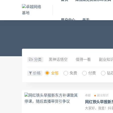
用户中心
关于
分类
黑神话悟空
值得一看
副业知
价格
全部
免费
付费
钻
卓越
副业知识
网红铁头举报新
大家好，我是！抖音