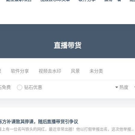
直播带货
识
软件分享
视频去水印
风景
未分类
石免费
钻石优惠
热度
东方补课致其停课，随后直播带货引争议
上有一位名叫铁头的网红，最近非常出圈！他以打假举报出名，这次他举报...