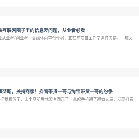
决互联网圈子里的信息差问题，从业者必看
从业者/创业者，自媒体内容创作者、互联网项目工作室进行阅读。一篇文...
琪垄断，挟持商家！抖音带货一哥与淘宝带货一哥的纷争
把我蹬醒了，上个厕所后就没有困意了，拿起手机翻了翻看文章，发现抖音...