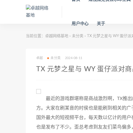
用户中心
关于
当前位置：
卓越网络基地
未分类
TX 元梦之星与 WY 蛋
>
>
卓越
未分类
2024-08-11
TX 元梦之星与 WY 蛋仔派
最近的游戏群堪称是商战激烈啊，TX推出
方。大家在刷某音的时侯也是能刷到相关的广
国外最大的短视频平台，每天数以亿计的用户
也是发布了不少。歪总考虑到友友们菜鸟偏多