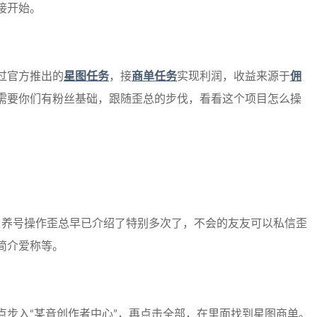
接开始。
过官方推出的
星图任务
，接
商单任务
实现利润，收益来源于
佣
需要你们有粉丝基础，跟随歪总的步伐，看看这个项目怎么操
号，养号操作歪总早已介绍了特别多次了，不会的友友可以私信歪
简介爱称等。
点步入“某音创作者中心”，再点击全部，在里面找到星图商单。