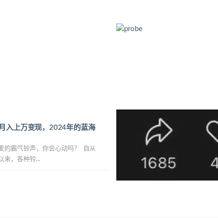
月入上万变现，2024年的蓝海
的霸气铃声，你会心动吗？ ​ 自从
来，各种铃...