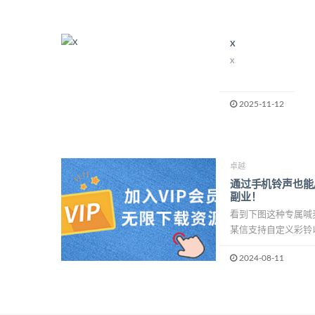
x
x
2025-11-12
卓越
通过手机铃声也能
副业！
看到下图这种专属喊麦
某信支持自定义彩铃以
2024-08-11