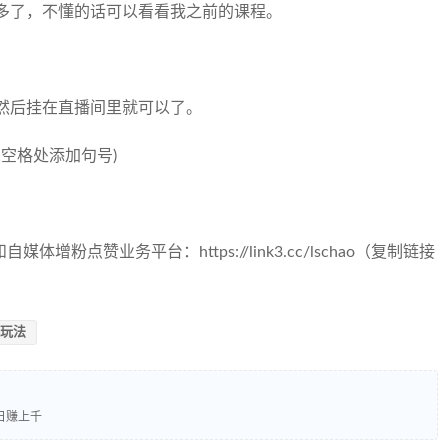
多了，不懂的话可以看看我之前的课程。
然后挂在直播间里就可以了。
tml (在空格处添加句号)
粉点赞业务平台：https://link3.cc/lschao（复制链接
玩法
日赚上千