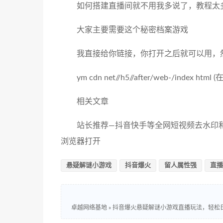
如何搭建直播间就不用我多说了，教程太
大家主要需要这个秘密档案游戏
我直接给你链接，你打开之后就可以用，
ym cdn net//h5//after/web-/index h
相关文章
站长推荐—抖音快手等全网短视频去水印和自媒体增
浏览器打开
悬疑解谜小游戏
抖音爆火
留人属性强
直播
卓越网络基地
»
抖音爆火悬疑解谜小游戏直播玩法，轻松