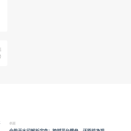
篇
号
卓越