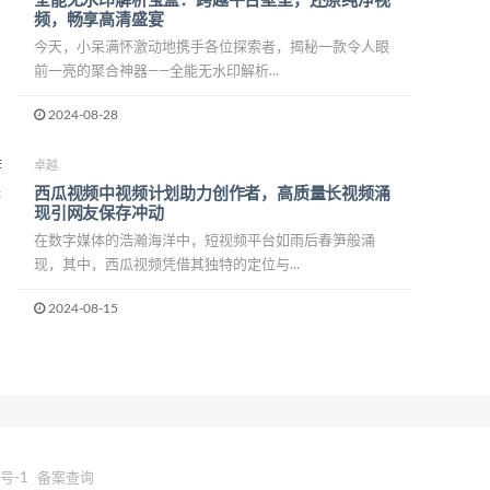
全能无水印解析宝盒：跨越平台壁垒，还原纯净视
频，畅享高清盛宴
今天，小呆满怀激动地携手各位探索者，揭秘一款令人眼
前一亮的聚合神器——全能无水印解析...
2024-08-28
卓越
西瓜视频中视频计划助力创作者，高质量长视频涌
现引网友保存冲动
在数字媒体的浩瀚海洋中，短视频平台如雨后春笋般涌
现，其中，西瓜视频凭借其独特的定位与...
2024-08-15
8号-1
备案查询