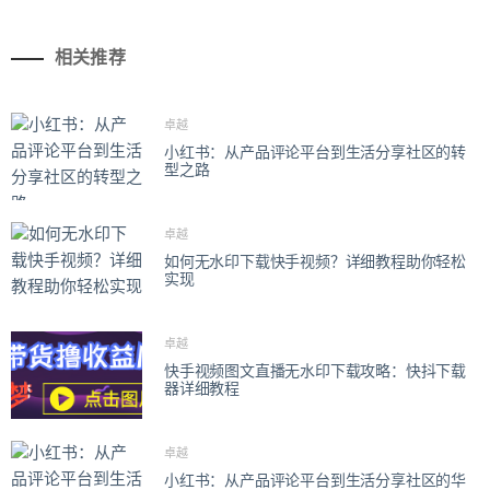
相关推荐
卓越
小红书：从产品评论平台到生活分享社区的转
型之路
卓越
如何无水印下载快手视频？详细教程助你轻松
实现
卓越
快手视频图文直播无水印下载攻略：快抖下载
器详细教程
卓越
小红书：从产品评论平台到生活分享社区的华