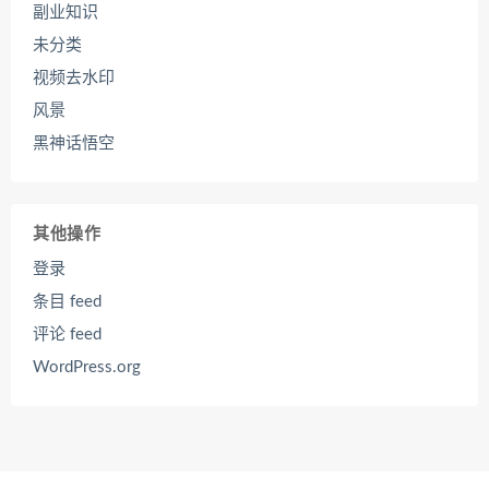
副业知识
未分类
视频去水印
风景
黑神话悟空
其他操作
登录
条目 feed
评论 feed
WordPress.org