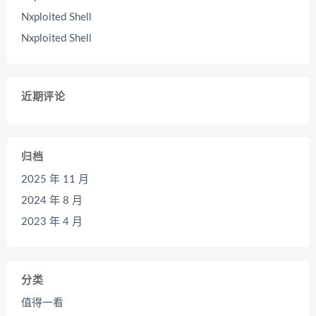
Nxploited Shell
Nxploited Shell
近期评论
归档
2025 年 11 月
2024 年 8 月
2023 年 4 月
分类
值得一看