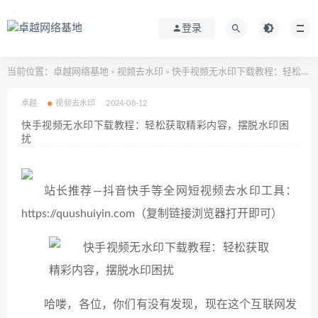
登录
当前位置：
卓越网络基地
视频去水印
快手视频无水印下载教程：轻松获取精彩内容，摆脱水印困扰
>
>
卓越
视频去水印
2024-08-12
快手视频无水印下载教程：轻松获取精彩内容，摆脱水印困
扰
站长推荐—抖音快手等全网短视频去水印工具：
https://quushuiyin.com（复制链接浏览器打开即可）
哈喽，各位，你们有没有发现，现在这个互联网发