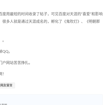
百度用最短的时间收录了帖子，可见百度对天涯的“喜爱”和影响
，很多人就是通过天涯成名的，孵化了《鬼吹灯》、《明朝那
：。
掉QQ。
门户网站苦苦挣扎。
啊！
网友留言