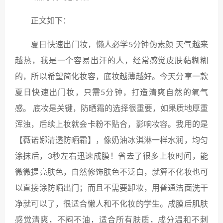
正文如下：
夏日快速出门妆，懒人必学5分钟伪素颜 天气越来
越热，我是一个容易出汗的人，经常感觉皮肤黏糊糊
的，所以希望简化妆容，底妆越薄越好。今天分享一款
夏日快速出门妆，只需5分钟，打造清爽自然的氧气
感。 底妆是关键，防晒霜的选择很重要，如果质地厚重
浑浊，后续上妆就会卡粉不贴合，影响妆容。我用的是
【薇诺娜清透防晒霜】，像奶油冰淇淋一样水润，均匀
涂抹后，3秒左右迅速成膜！省去了很多上妆时间，能
微微提亮肤色，自然修饰肤色不泛白，就算不化妆也可
以直接涂防晒出门；而且不需要卸妆，用普通洁面洗干
净就可以了，很适合懒人和不化妆的学生。成膜后肌肤
感觉清爽，不闷不油，适合所有肤质，成分温和不刺