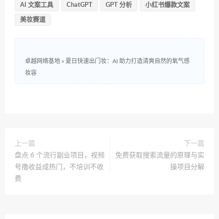
AI 文案工具
ChatGPT
GPT 分析
小红书爆款文案
美妆赛道
卓越网络基地
»
夏日快速出门妆：AI 助力打造清爽自然的氧气感
妆容
上一篇
下一篇
盘点 6 个流行副业项目，视频
免费获取搜索流量的原理与实
号撸收益成热门，不培训不收
操项目分解
费