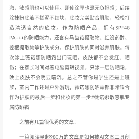
激，敏感肌也可以使用。即使涂厚也毫无负担感；后续
涂抹粉底液不搓泥不结块，底妆完美贴合肌肤，轻松打
造清透自然的底妆。作为防晒产品，拥有SPF48
PA+++的防晒能力，还含有马齿苋提取物、红没药醇、
姜根提取物等护肤成分，保护肌肤的同时滋养肌肤。每
次涂上薇诺娜防晒霜出门玩晒，皮肤都不会发红、晒
伤；在家长时间对着电脑剪辑视频，只涂一层防晒霜，
晚上皮肤不会明显暗沉。总之不管你是学生还是上班
族，室内工作还是户外游玩，薇诺娜防晒霜都非常适合
作为护肤的最后一步和化妆的第一步#薇诺娜敏感肌专
属防晒霜
之前有几篇很优秀的文章：
一篇阅读量超980万的文章是如何被AI文案工具创