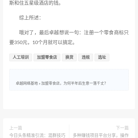
斯和住五星级酒店的钱。
综上所述：
哦对了，最后卓越想说一句：注册一个零食商标只
要350元，10个月就可以搞定。
人工培训
加盟零食店
换货
违规
选址
卓越网络基地
»
加盟零食店，为何半年后生意一落千丈？
上一篇
下一篇
今日头条精准引流：混群技巧
多种赚钱项目平台分享，操作