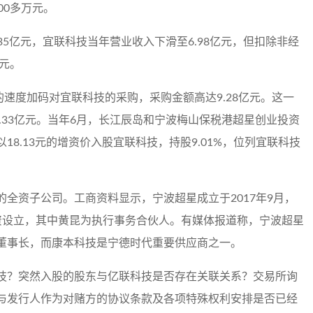
00多万元。
.35亿元，宜联科技当年营业收入下滑至6.98亿元，但扣除非经
万元。
%的速度加码对宜联科技的采购，采购金额高达9.28亿元。这一
.33亿元。当年6月，长江辰岛和宁波梅山保税港超星创业投资
8.13元的增资价入股宜联科技，持股9.01%，位列宜联科技
全资子公司。工商资料显示，宁波超星成立于2017年9月，
资设立，其中黄昆为执行事务合伙人。有媒体报道称，宁波超星
董事长，而康本科技是宁德时代重要供应商之一。
技？突然入股的股东与亿联科技是否存在关联关系？交易所询
与发行人作为对赌方的协议条款及各项特殊权利安排是否已经