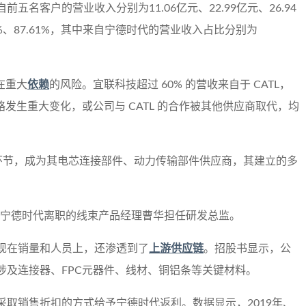
自前五名客户的营业收入分别为11.06亿元、22.99亿元、26.94
7%、87.61%，其中来自宁德时代的营业收入占比分别为
在重大
依赖
的风险。宜联科技超过 60% 的营收来自于 CATL，
略发生重大变化，或公司与 CATL 的合作被其他供应商取代，均
。
验证环节，成为其电芯连接部件、动力传输部件供应商，其建立的多
请从宁德时代离职的线束产品经理曹华担任研发总监。
现在销量和人员上，还渗透到了
上游供应链
。招股书显示，公
涉及连接器、FPC元器件、线材、铜铝条等关键材料。
取销售折扣的方式给予宁德时代返利。数据显示，2019年、