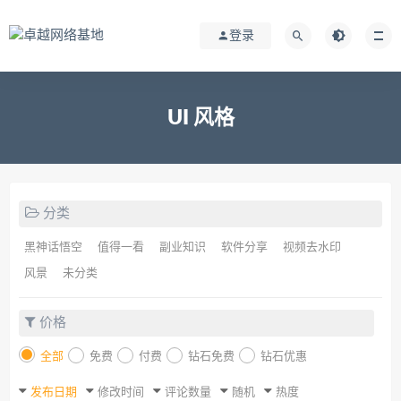
登录
UI 风格
分类
黑神话悟空
值得一看
副业知识
软件分享
视频去水印
风景
未分类
价格
全部
免费
付费
钻石免费
钻石优惠
发布日期
修改时间
评论数量
随机
热度