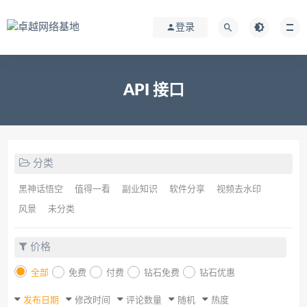
登录
API 接口
分类
黑神话悟空
值得一看
副业知识
软件分享
视频去水印
风景
未分类
价格
全部
免费
付费
钻石免费
钻石优惠
发布日期
修改时间
评论数量
随机
热度