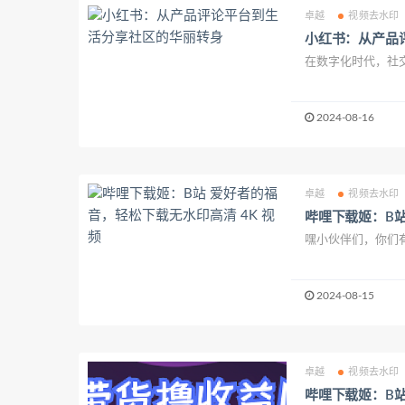
卓越
视频去水印
小红书：从产品
在数字化时代，社交
2024-08-16
卓越
视频去水印
哔哩下载姬：B站
嘿小伙伴们，你们有
2024-08-15
卓越
视频去水印
哔哩下载姬：B站