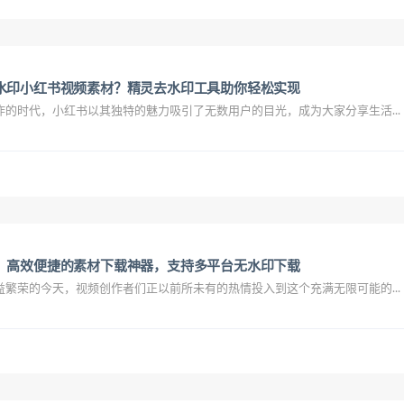
水印小红书视频素材？精灵去水印工具助你轻松实现
的时代，小红书以其独特的魅力吸引了无数用户的目光，成为大家分享生活...
：高效便捷的素材下载神器，支持多平台无水印下载
繁荣的今天，视频创作者们正以前所未有的热情投入到这个充满无限可能的...