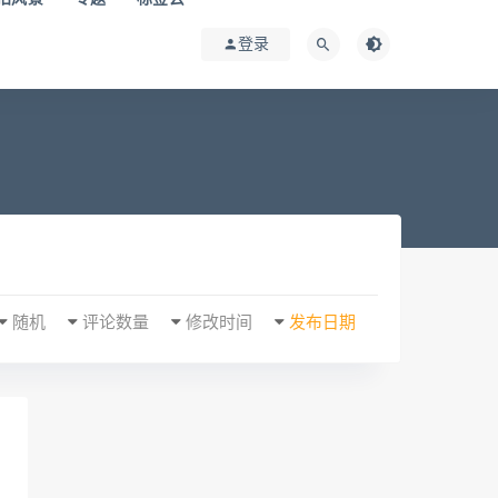
登录
随机
评论数量
修改时间
发布日期