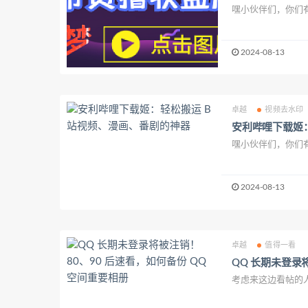
嘿小伙伴们，你们有
2024-08-13
卓越
视频去水印
安利哔哩下载姬：
嘿小伙伴们，你们有
2024-08-13
卓越
值得一看
QQ 长期未登录
考虑来这边看帖的人