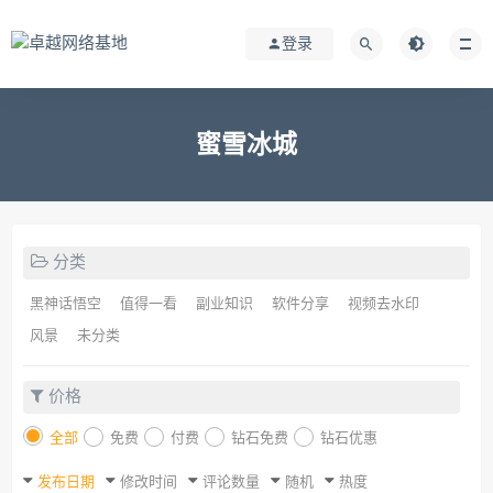
登录
蜜雪冰城
分类
黑神话悟空
值得一看
副业知识
软件分享
视频去水印
风景
未分类
价格
全部
免费
付费
钻石免费
钻石优惠
发布日期
修改时间
评论数量
随机
热度