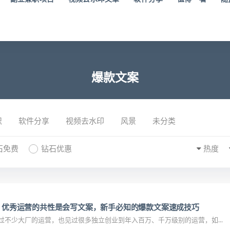
爆款文案
识
软件分享
视频去水印
风景
未分类
石免费
钻石优惠
热度
验：优秀运营的共性是会写文案，新手必知的爆款文案速成技巧
过不少大厂的运营，也见过很多独立创业到年入百万、千万级别的运营，如...