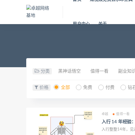
用户中心
关于
分类
黑神话悟空
值得一看
副业知
价格
全部
免费
付费
钻
卓越
值得一看
入行 14 年经
入行整整14年，见