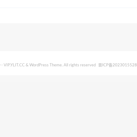
- VIP.YLIT.CC & WordPress Theme. All rights reserved
晋ICP备202301552