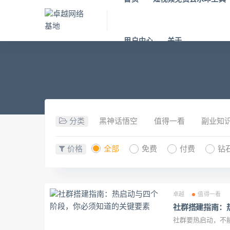
用户中心
关于
分类
黑神话悟空
值得一看
副业知
价格
全部
免费
付费
钻
卓越
值得一看
社群搭建指南：
社群要热启动，不能