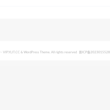
- VIP.YLIT.CC & WordPress Theme. All rights reserved
晋ICP备202301552