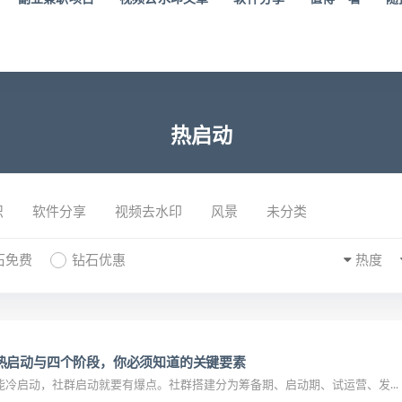
热启动
识
软件分享
视频去水印
风景
未分类
石免费
钻石优惠
热度
热启动与四个阶段，你必须知道的关键要素
冷启动，社群启动就要有爆点。社群搭建分为筹备期、启动期、试运营、发...