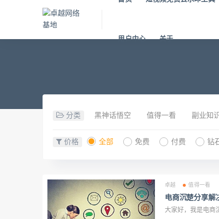
用户中心
关于
分类
黑神话悟空
值得一看
副业知
价格
全部
免费
付费
钻
卓越
值得一看
电商沉楚分享解
大家好，我是电商沉