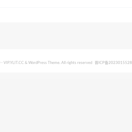
- VIP.YLIT.CC & WordPress Theme. All rights reserved
晋ICP备202301552