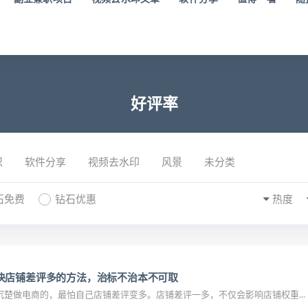
好评率
识
软件分享
视频去水印
风景
未分类
石免费
钻石优惠
热度
决店铺差评多的方法，治标不治本不可取
楚做电商的，最怕自己店铺差评变多。店铺差评一多，不仅会影响店铺权重...