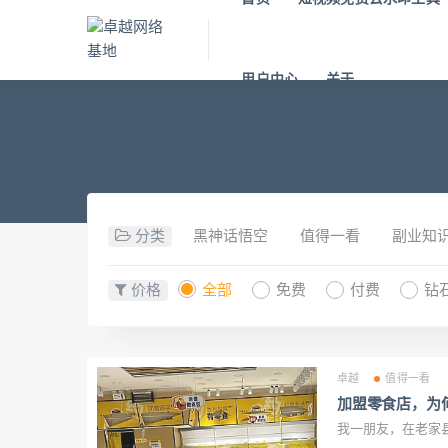
用户中心
关于
分类
黑神话悟空
值得一看
副业知
价格
全部
免费
付费
钻
卓越
值得一看
加盟零食店，为
我一朋友，在老家县