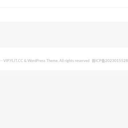
- VIP.YLIT.CC & WordPress Theme. All rights reserved
晋ICP备202301552