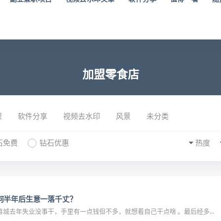
加盟零食店
识
软件分享
视频去水印
风景
未分类
石免费
钻石优惠
热度
何半年后生意一落千丈？
城去年失业没事干，手里有一点钱但不多，就想着自己干点啥 。最后经多...