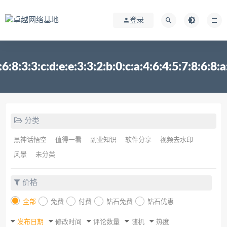
登录
:6:8:3:3:c:d:e:e:3:3:2:b:0:c:a:4:6:4:5:7:8:6:8:a
分类
黑神话悟空
值得一看
副业知识
软件分享
视频去水印
风景
未分类
价格
全部
免费
付费
钻石免费
钻石优惠
发布日期
修改时间
评论数量
随机
热度