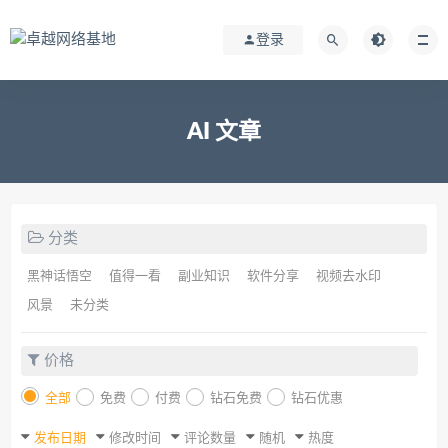
登录
AI 文章
分类
黑神话悟空
值得一看
副业知识
软件分享
视频去水印
风景
未分类
价格
全部
免费
付费
钻石免费
钻石优惠
发布日期
修改时间
评论数量
随机
热度