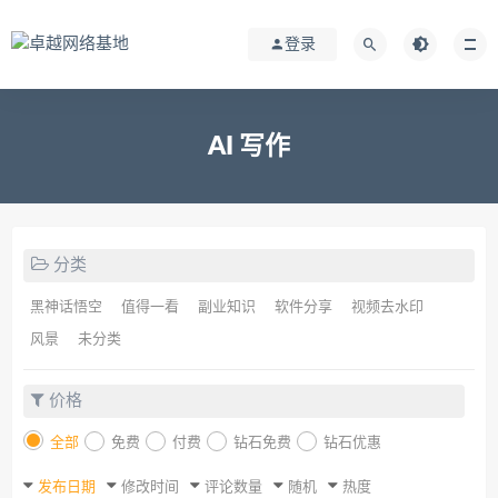
登录
AI 写作
分类
黑神话悟空
值得一看
副业知识
软件分享
视频去水印
风景
未分类
价格
全部
免费
付费
钻石免费
钻石优惠
发布日期
修改时间
评论数量
随机
热度