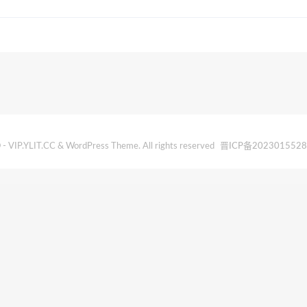
- VIP.YLIT.CC & WordPress Theme. All rights reserved
晋ICP备202301552