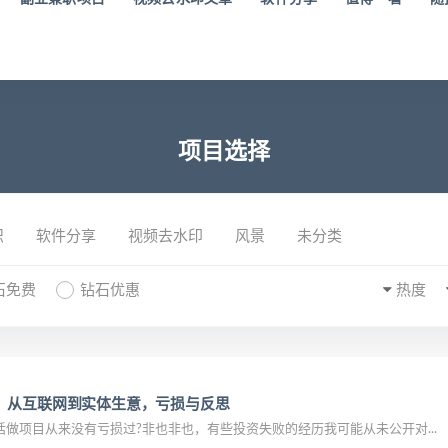
项目选择
识
软件分享
视频去水印
风景
未分类
石免费
钻石优惠
热度
：从互联网到实体生意，亏损与反思
做项目从来没有亏损过?非也非也，有些投资失败的经历我可能从未公开对...