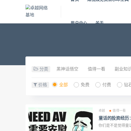
用户中心
关于
分类
黑神话悟空
值得一看
副业知
价格
全部
免费
付费
钻
卓越
值得一看
童话的投资经历
你们是不是觉得童话