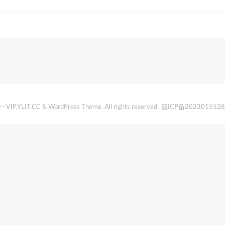
- VIP.YLIT.CC & WordPress Theme. All rights reserved
晋ICP备202301552