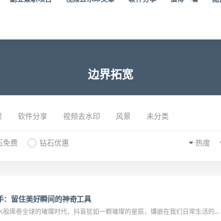
边界拓宽
识
软件分享
视频去水印
风景
未分类
石免费
钻石优惠
热度
手：留住美好瞬间的神奇工具
般席卷全球的璀璨时代，抖音犹如一颗璀璨的星辰，镶嵌在我们日常生活的...