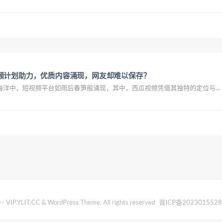
频计划助力，优质内容涌现，网友却难以保存？
洋中，短视频平台如雨后春笋般涌现，其中，西瓜视频凭借其独特的定位与...
- VIP.YLIT.CC & WordPress Theme. All rights reserved
晋ICP备202301552