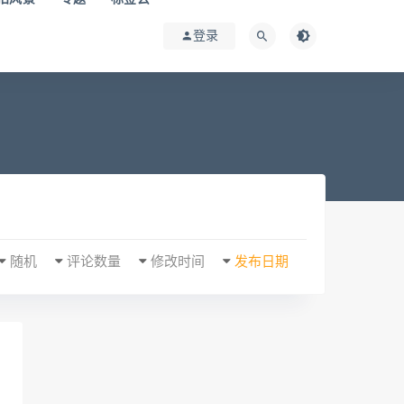
登录
随机
评论数量
修改时间
发布日期