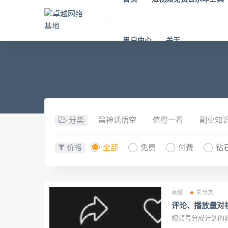
用户中心
关于
分类
黑神话悟空
值得一看
副业知
价格
全部
免费
付费
钻
卓越
未分类
评论、播放量对
视频号分成计划的收