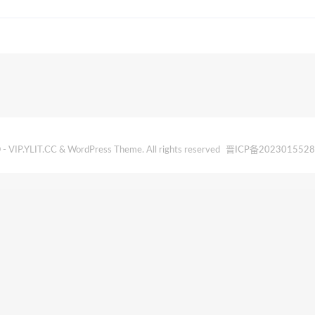
- VIP.YLIT.CC & WordPress Theme. All rights reserved
晋ICP备202301552