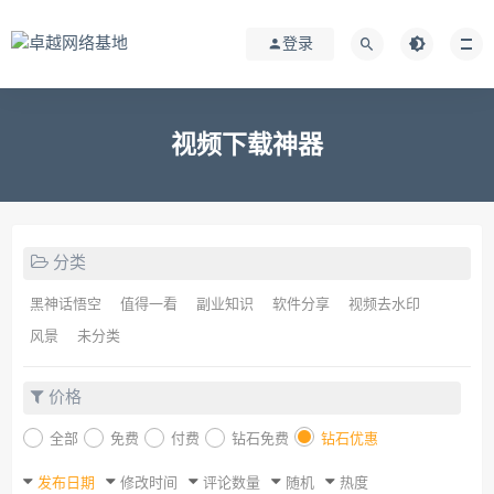
登录
视频下载神器
分类
黑神话悟空
值得一看
副业知识
软件分享
视频去水印
风景
未分类
价格
全部
免费
付费
钻石免费
钻石优惠
发布日期
修改时间
评论数量
随机
热度