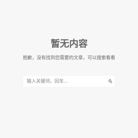
暂无内容
抱歉，没有找到您需要的文章，可以搜索看看