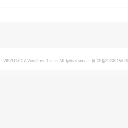
- VIP.YLIT.CC & WordPress Theme. All rights reserved
晋ICP备202301552