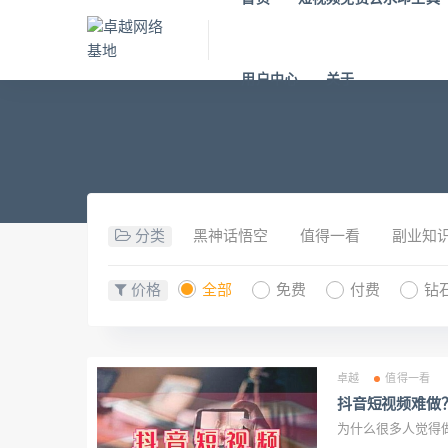
用户中心
关于
分类
黑神话悟空
值得一看
副业知
价格
全部
免费
付费
钻
卓越
值得一看
抖音短视频难做
为什么很多人觉得做