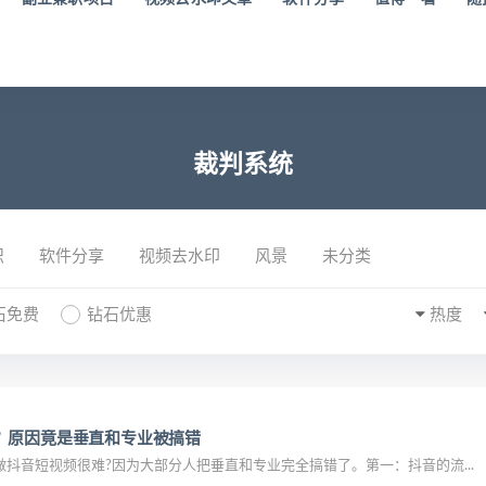
裁判系统
识
软件分享
视频去水印
风景
未分类
石免费
钻石优惠
热度
？原因竟是垂直和专业被搞错
抖音短视频很难?因为大部分人把垂直和专业完全搞错了。第一：抖音的流...