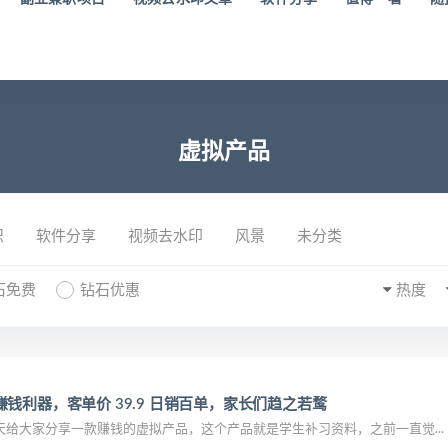
虚拟产品
识
软件分享
视频去水印
风景
未分类
石免费
钻石优惠
热度
钱利器，客单价 39.9 日销百单，家长们趋之若鹜
给大家分享一款赚钱的虚拟产品，这个产品就是学生补习资料，之前一直觉...