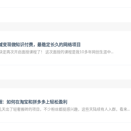
私域变现做知识付费，最稳定长久的网络项目
大家好，我是！ 我决定再次开启面授课程了！ 这次面授的课程是我10多年网创生涯中...
程：如何在淘宝和拼多多上轻松盈利
天出了轻奢搬砖的项目，不少粉丝都挺感兴趣，这些天陆续有人入群，看来...