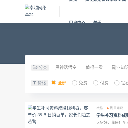
用户中心
关于
分类
黑神话悟空
值得一看
副业知
价格
全部
免费
付费
钻
卓越
副业知识
学生补习资料成赚
大家好，我是！今天